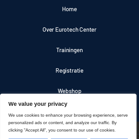
worden
op
Home
de
productpagina
Over Eurotech Center
Trainingen
Registratie
Webshop
We value your privacy
Contact
We use cookies to enhance your browsing experience, serve
personalized ads or content, and analyze our traffic. By
clicking "Accept All", you consent to our use of cookies.