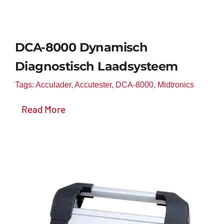
Support
Contact
DCA-8000 Dynamisch
Diagnostisch Laadsysteem
Winkelwagen
Tags:
Acculader
,
Accutester
,
DCA-8000
,
Midtronics
Read More