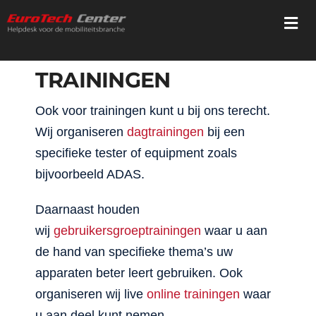
Ga
Togg
naar
Navi
inhoud
TRAININGEN
Home
Ook voor trainingen kunt u bij ons terecht.
Diensten
Wij organiseren
dagtrainingen
bij een
specifieke tester of equipment zoals
Trainingen
bijvoorbeeld ADAS.
Registratie
Daarnaast houden
wij
gebruikersgroeptrainingen
waar u aan
Webshop
de hand van specifieke thema’s uw
apparaten beter leert gebruiken. Ook
Mediatheek
organiseren wij live
online trainingen
waar
u aan deel kunt nemen.