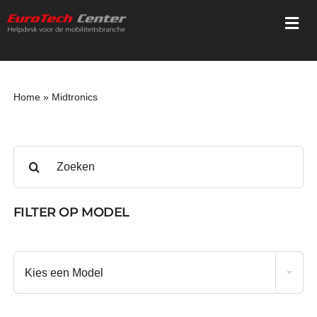
Ga
Togg
naar
Navi
inhoud
Home
Home
»
Midtronics
Diensten
Zoeken
Trainingen
naar:
Registratie
FILTER OP MODEL

Webshop
Kies een Model
Mediatheek