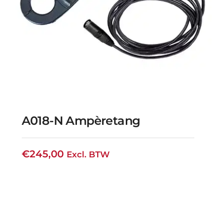
A018-N Ampèretang
€
245,00
Excl. BTW