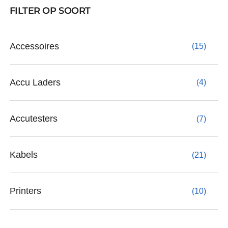
FILTER OP SOORT
Support
Contact
Accessoires
(15)
Winkelwagen
Accu Laders
(4)
Accutesters
(7)
Kabels
(21)
Printers
(10)