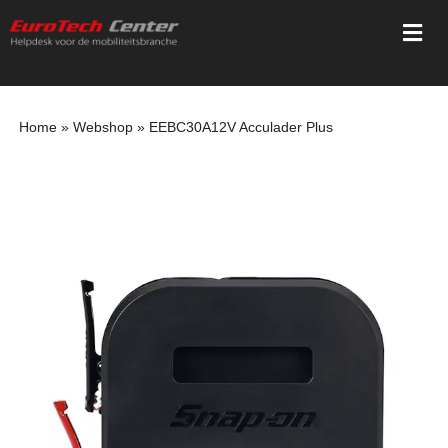
Ga
Togg
naar
Navi
inhoud
Home
Home
»
Webshop
»
EEBC30A12V Acculader Plus
Diensten
Trainingen
Registratie
Webshop
Mediatheek