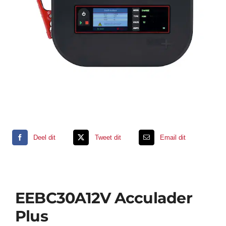
Support
Contact
Winkelwagen
Deel dit
Tweet dit
Email dit
EEBC30A12V Acculader
Plus