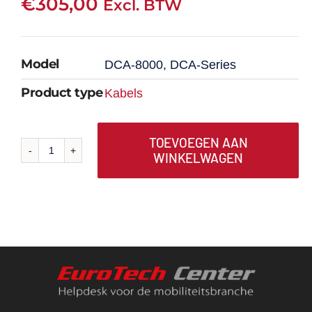
€
305,00
Excl. BTW
Model
DCA-8000, DCA-Series
Product type
Kabels
TOEVOEGEN AAN
WINKELWAGEN
A757
DCA-
8000
Vervangingskabel,
5,0M
aantal