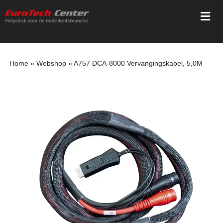
Ga
Togg
naar
Navi
inhoud
Home
Home
»
Webshop
»
A757 DCA-8000 Vervangingskabel, 5,0M
Diensten
Trainingen
Registratie
Webshop
Mediatheek