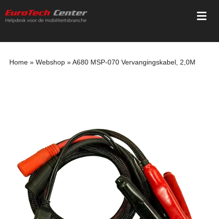
Ga
Togg
naar
Navi
inhoud
Home
Home
»
Webshop
»
A680 MSP-070 Vervangingskabel, 2,0M
Diensten
Trainingen
Registratie
Webshop
Mediatheek