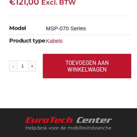
€
121,00
Excl. BTW
Model
MSP-070 Series
Product type
Kabels
TOEVOEGEN AAN
WINKELWAGEN
A680
MSP-
070
Vervangingskabel,
2,0M
aantal