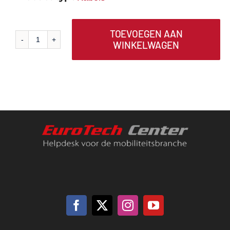
TOEVOEGEN AAN
WINKELWAGEN
A207
MDX-
600
Vervangingskabel,
1,2M
aantal