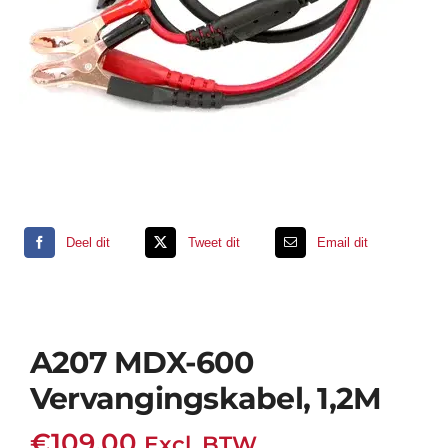
Support
Contact
Winkelwagen
Deel dit
Tweet dit
Email dit
A207 MDX-600
Vervangingskabel, 1,2M
€
109,00
Excl. BTW