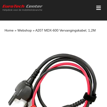
Ga
Togg
naar
Navi
inhoud
Home
Home
»
Webshop
»
A207 MDX-600 Vervangingskabel, 1,2M
Diensten
Trainingen
Registratie
Webshop
Mediatheek