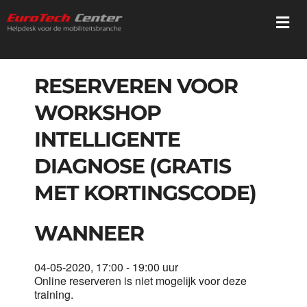
Ga
Togg
naar
Navi
inhoud
Home
RESERVEREN VOOR
WORKSHOP
Diensten
INTELLIGENTE
Trainingen
DIAGNOSE (GRATIS
MET KORTINGSCODE)
Registratie
WANNEER
Webshop
04-05-2020, 17:00 - 19:00 uur
Online reserveren is niet mogelijk voor deze
Mediatheek
training.