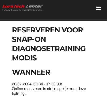
Ga
Togg
naar
Navi
inhoud
Home
RESERVEREN VOOR
SNAP-ON
Diensten
DIAGNOSETRAINING
Trainingen
MODIS
Registratie
WANNEER
28-02-2024, 09:30 - 17:00 uur
Webshop
Online reserveren is niet mogelijk voor deze
training.
Mediatheek