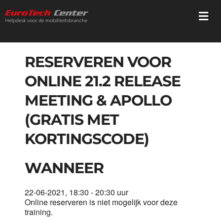
Ga
Togg
naar
Navi
inhoud
Home
RESERVEREN VOOR
ONLINE 21.2 RELEASE
Diensten
MEETING & APOLLO
Trainingen
(GRATIS MET
KORTINGSCODE)
Registratie
WANNEER
Webshop
22-06-2021, 18:30 - 20:30 uur
Online reserveren is niet mogelijk voor deze
Mediatheek
training.