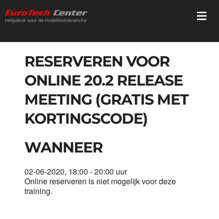
Ga
Togg
naar
Navi
inhoud
Home
RESERVEREN VOOR
ONLINE 20.2 RELEASE
Diensten
MEETING (GRATIS MET
Trainingen
KORTINGSCODE)
Registratie
WANNEER
02-06-2020, 18:00 - 20:00 uur
Webshop
Online reserveren is niet mogelijk voor deze
training.
Mediatheek