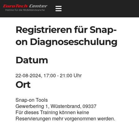
Skip
Toggle
to
Navigation
content
Registrieren für Snap-
Home
on Diagnoseschulung
Dienste
Datum
Schulungen
22-08-2024, 17:00 - 21:00 Uhr
Ort
Gerät registrieren
Snap-on Tools
Gewerbering 1, Wüstenbrand, 09337
Webshop
Für dieses Training können keine
Reservierungen mehr vorgenommen werden.
Mediathek