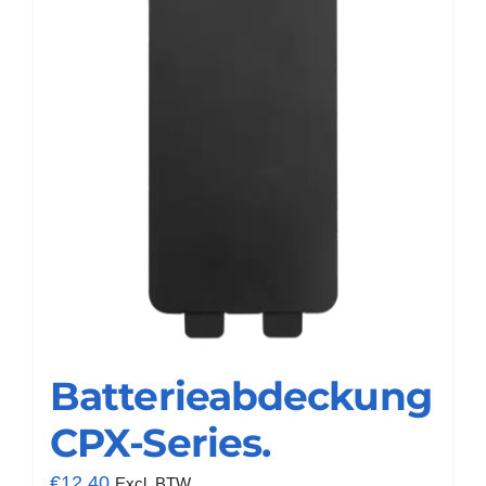
Batterieabdeckung
CPX-Series.
€
12,40
Excl. BTW