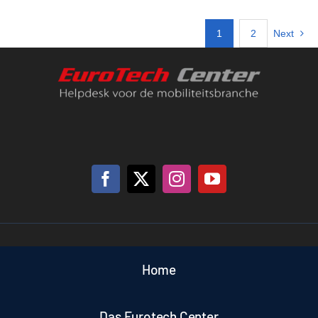
1
2
Next
Home
Das Eurotech Center