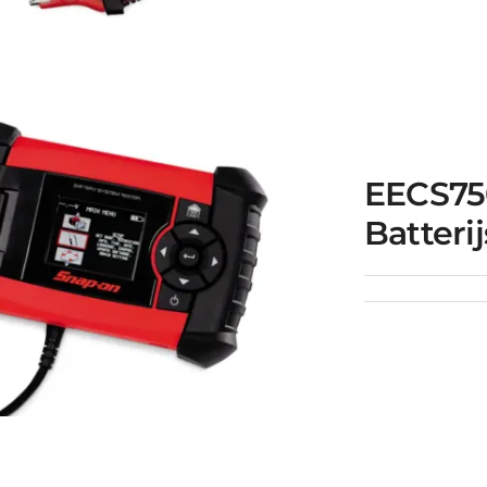
EECS550A
ebreide Batterij
EECS75
ysteem Tester
Batteri