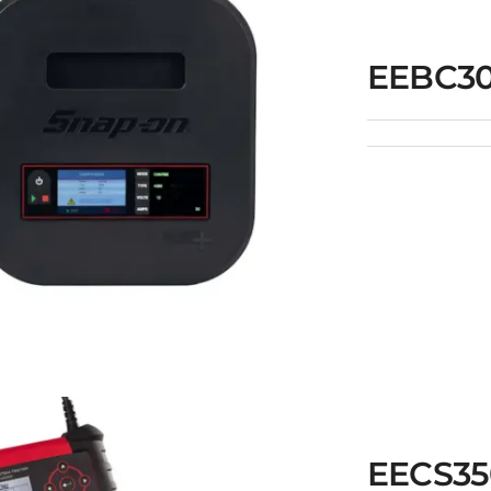
EEBC30
EECS350