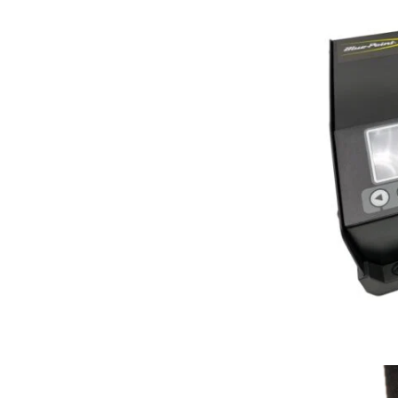
G
batt