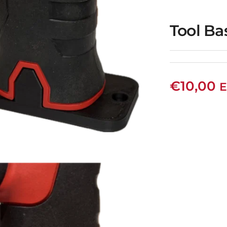
Tool Ba
L-SF35
€
10,00
E
ool Base 14,4V