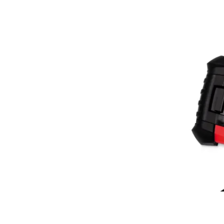
Uitg
S