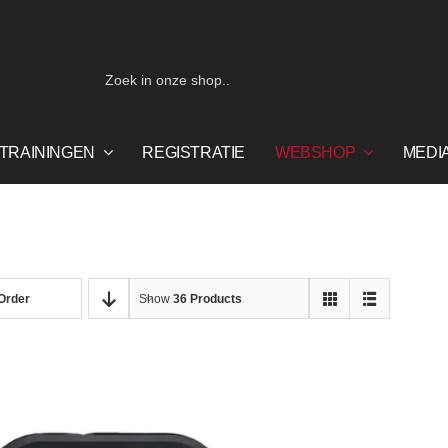
Zoeken
naar:
TRAININGEN
REGISTRATIE
WEBSHOP
MEDI
 Order
Show
36 Products