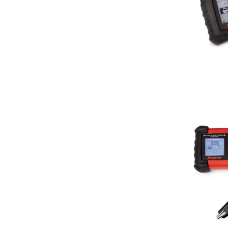
A
Uitg
S