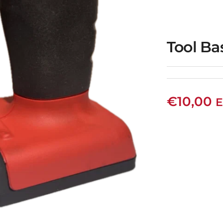
Tool Ba
€
10,00
E