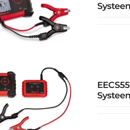
Systeem
EEBC30A12V
cculader Plus
EECS350
ebreide Batterij
EECS550
ysteem Tester
Systeem