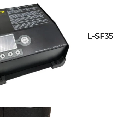
EECS750A
eavanceerde
erijsysteemtester
L-SF35
met printer