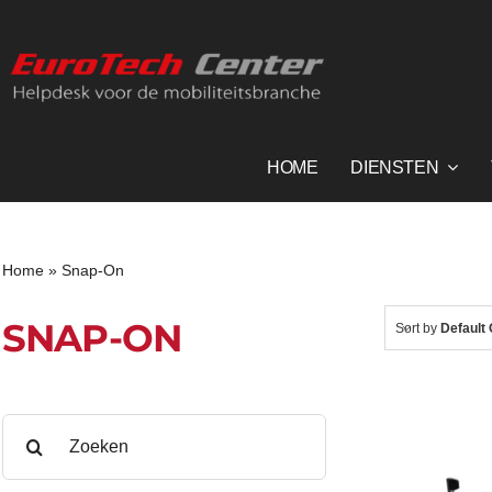
Ga
naar
inhoud
HOME
DIENSTEN
Home
»
Snap-On
SNAP-ON
Sort by
Default
Zoeken
naar: